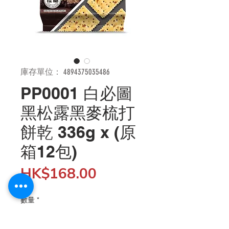
庫存單位： 4894375035486
PP0001 白必圖
黑松露黑麥梳打
餅乾 336g x (原
箱12包)
價
HK$168.00
格
數量
*