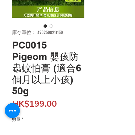
庫存單位： 4902508211130
PC0015
Pigeom 嬰孩防
蟲蚊怕膏 (適合6
個月以上小孩)
50g
價
HK$199.00
格
數量
*