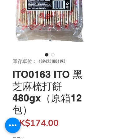
庫存單位： 4894251004193
ITO0163 ITO 黑
芝麻梳打餅
480gx（原箱12
包）
價
HK$174.00
格