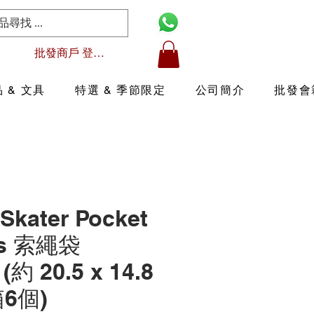
批發商戶 登入/註冊
 & 文具
特選 & 季節限定
公司簡介
批發會
Skater Pocket
rs 索繩袋
 (約 20.5 x 14.8
箱6個)