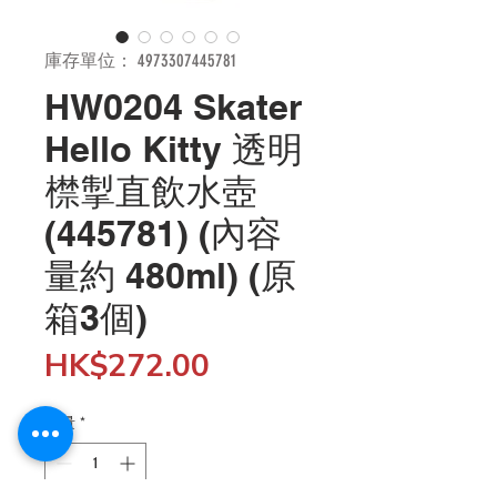
庫存單位： 4973307445781
HW0204 Skater
Hello Kitty 透明
㯲掣直飲水壺
(445781) (內容
量約 480ml) (原
箱3個)
價
HK$272.00
格
數量
*