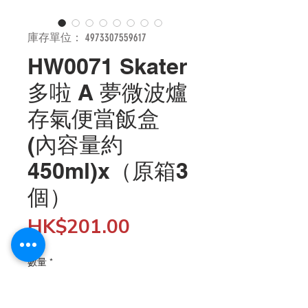
庫存單位： 4973307559617
HW0071 Skater
多啦 A 夢微波爐
存氣便當飯盒
(內容量約
450ml)x（原箱3
個）
價
HK$201.00
格
數量
*