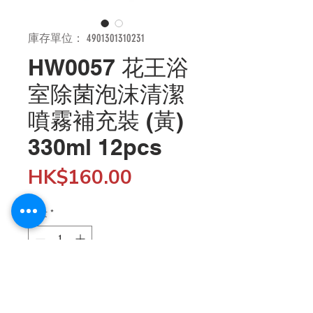
庫存單位： 4901301310231
HW0057 花王浴
室除菌泡沫清潔
噴霧補充裝 (黃)
330ml 12pcs
價
HK$160.00
格
數量
*
新增至購物車