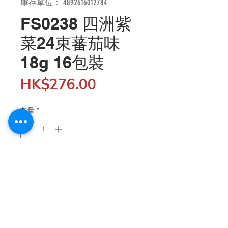
庫存單位： 4892616012784
FS0238 四洲紫
菜24束蕃茄味
18g 16包裝
價
HK$276.00
格
數量
*
新增至購物車
批發客戶購物滿$5,000 結帳時輸入 "SHOP5K" 折扣代