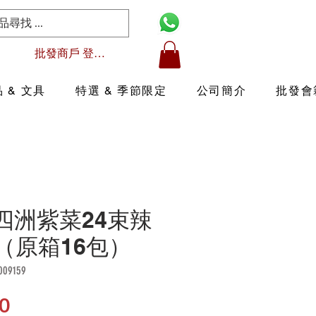
批發商戶 登入/註冊
 & 文具
特選 & 季節限定
公司簡介
批發會
6 四洲紫菜24束辣
x （原箱16包）
09159
價
0