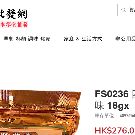
早餐 杯麵 調味 罐頭
家庭 & 生活方式
辦公用品
FS023
味 18g
庫存單位： 48926160
HK$276.0