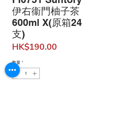
伊右衞門柚子茶
600ml X(原箱24
支)
價
HK$190.00
格
數量
*
新增至購物車
批發客戶購物滿$5,000 結帳時輸入 "SHOP5K" 折扣代