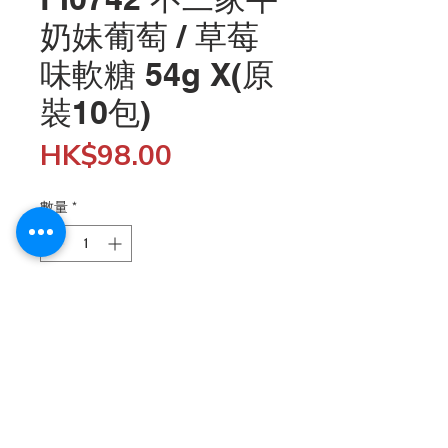
奶妹葡萄 / 草莓
味軟糖 54g X(原
裝10包)
價
HK$98.00
格
數量
*
新增至購物車
批發客戶購物滿$5,000 結帳時輸入 "SHOP5K" 折扣代