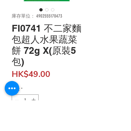
庫存單位： 4902555170473
FI0741 不二家麵
包超人水果蔬菜
餅 72g X(原裝5
包)
價
HK$49.00
格
數量
*
新增至購物車