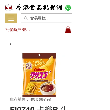
批發商戶 登入/註冊
庫存單位： 4901330621261
FI0740 卡樂B 牛