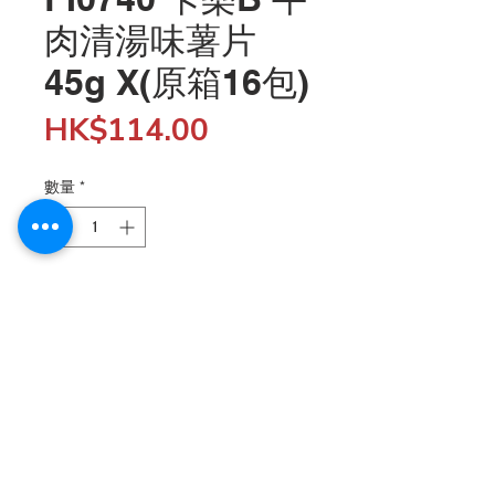
肉清湯味薯片
45g X(原箱16包)
價
HK$114.00
格
數量
*
新增至購物車
批發客戶購物滿$5,000 結帳時輸入 "SHOP5K" 折扣代
碼 享5%優惠; 購物滿$10,000 輸入 "SHOP10K" 折扣代
碼 享10%優惠. 
