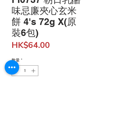
味忌廉夾心玄米
餅 4's 72g X(原
裝6包)
價
HK$64.00
格
數量
*
新增至購物車
批發客戶購物滿$5,000 結帳時輸入 "SHOP5K" 折扣代