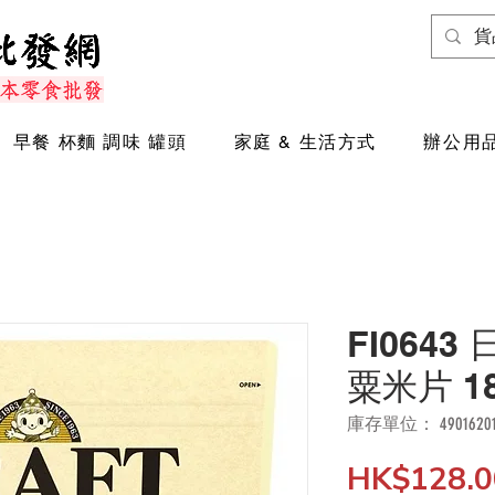
早餐 杯麵 調味 罐頭
家庭 & 生活方式
辦公用品
FI0643 
粟米片 18
庫存單位： 490162017
HK$128.0