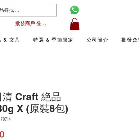
批發商戶 登入/註冊
 & 文具
特選 & 季節限定
公司簡介
批發會
日清 Craft 絶品
0g X (原裝8包)
0714
價
0