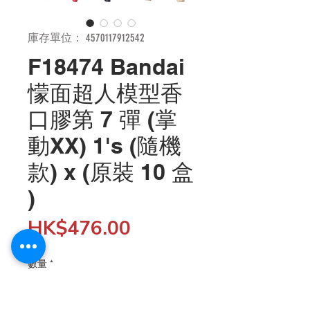
庫存單位： 4570117912542
F18474 Bandai
懞面超人模型香
口膠第 7 彈 (掌
動XX) 1's (隨機
款) x (原裝 10 盒
)
價
HK$476.00
格
數量
*