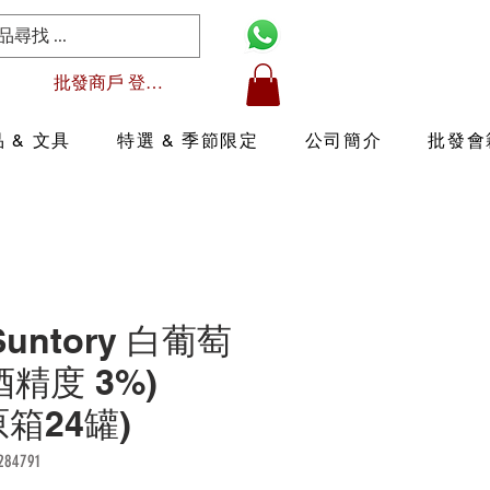
批發商戶 登入/註冊
 & 文具
特選 & 季節限定
公司簡介
批發會
 Suntory 白葡萄
酒精度 3%)
(原箱24罐)
84791