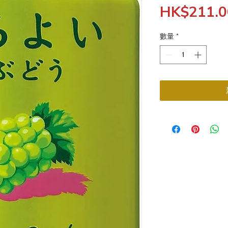
HK$211.0
數量
*