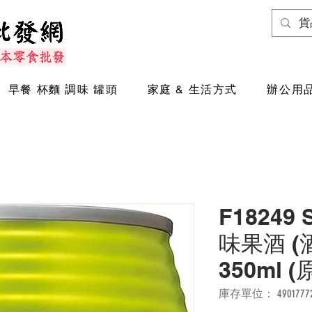
早餐 杯麵 調味 罐頭
家庭 & 生活方式
辦公用品
F18249
味果酒 (
350ml 
庫存單位： 49017772