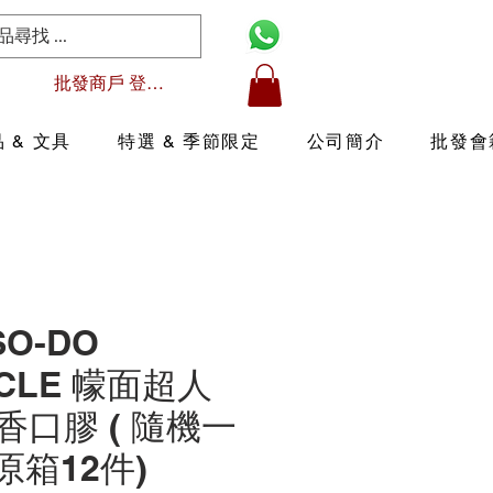
批發商戶 登入/註冊
 & 文具
特選 & 季節限定
公司簡介
批發會
SO-DO
ICLE 幪面超人
香口膠 ( 隨機一
 (原箱12件)