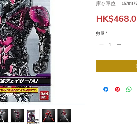
庫存單位： 457011791
HK$468.0
數量
*