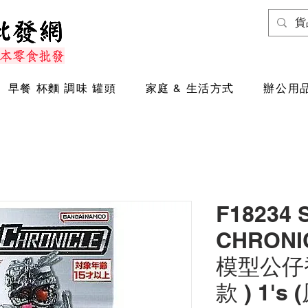
早餐 杯麵 調味 罐頭
家庭 & 生活方式
辦公用品
F18234 
CHRON
模型公仔
款 ) 1's