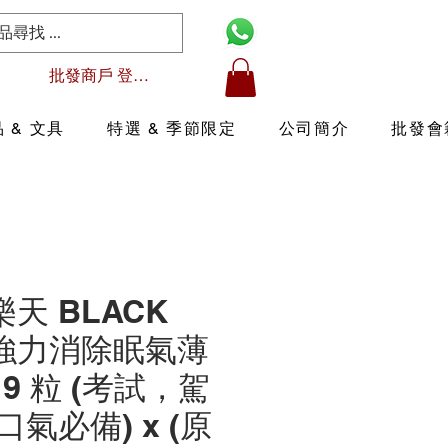
批發商戶 登入/註冊
 & 文具
特選 & 季節限定
公司簡介
批發會
 樂天 BLACK
 強力消除眠氣薄
9 粒 (考試，駕
氣必備) x (原