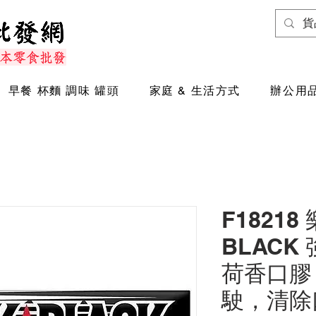
早餐 杯麵 調味 罐頭
家庭 & 生活方式
辦公用品
F18218
BLACK
荷香口膠 
駛，清除口