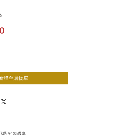
6
價
0
格
新增至購物車
碼 享10%優惠. 
