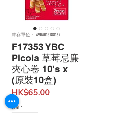
庫存單位： 4903015188137
F17353 YBC
Picola 草莓忌廉
夾心卷 10's x
(原裝10盒)
價
HK$65.00
格
數量
*