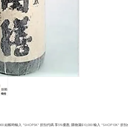
0 結帳時輸入 "SHOP5K" 折扣代碼 享5%優惠; 購物滿$10,000 輸入 "SHOP10K" 折扣代