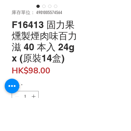
庫存單位： 4901005574564
F16413 固力果
燻製煙肉味百力
滋 40 本入 24g
x (原裝14盒)
價
HK$98.00
格
數量
*
新增至購物車