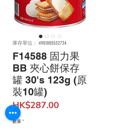
庫存單位： 4901005532724
F14588 固力果
BB 夾心餅保存
罐 30's 123g (原
裝10罐)
價
HK$287.00
格
數量
*