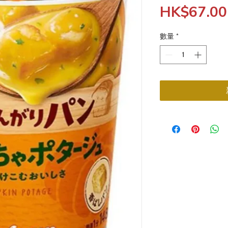
HK$67.00
數量
*