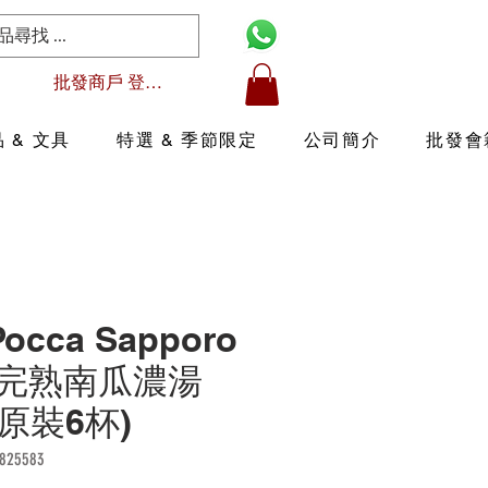
批發商戶 登入/註冊
 & 文具
特選 & 季節限定
公司簡介
批發會
Pocca Sapporo
完熟南瓜濃湯
 (原裝6杯)
25583