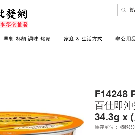
早餐 杯麵 調味 罐頭
家庭 & 生活方式
辦公用品
F14248 
百佳即沖
34.3g x
庫存單位： 45898508