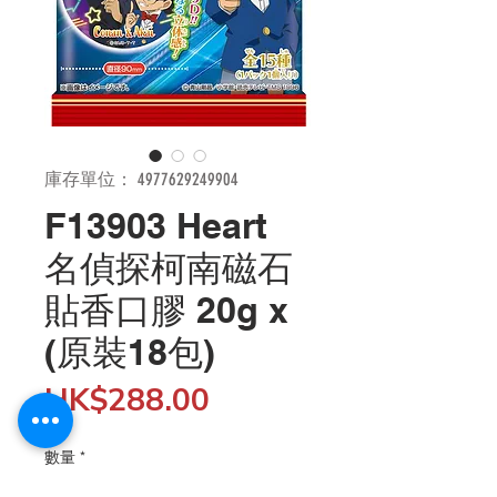
庫存單位： 4977629249904
F13903 Heart
名偵探柯南磁石
貼香口膠 20g x
(原裝18包)
價
HK$288.00
格
數量
*