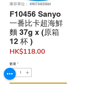
庫存單位： 4901734024064
F10456 Sanyo
一番比卡超海鮮
麵 37g x (原箱
12 杯 )
價
HK$118.00
格
數量
*
新增至購物車