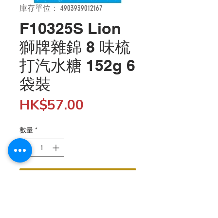
庫存單位： 4903939012167
F10325S Lion
獅牌雜錦 8 味梳
打汽水糖 152g 6
袋裝
價
HK$57.00
格
數量
*
新增至購物車