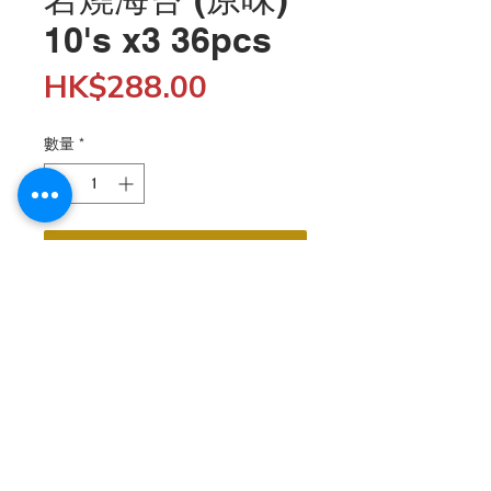
10's x3 36pcs
價
HK$288.00
格
數量
*
新增至購物車
批發客戶購物滿$5,000 結帳時輸入 "SHOP5K" 折扣代
碼 享5%優惠; 購物滿$10,000 輸入 "SHOP10K" 折扣代
碼 享10%優惠. 

並可成為銀會員或金會員 折扣終身享用.  
https://www.hkfoodwholesale.com/membership
