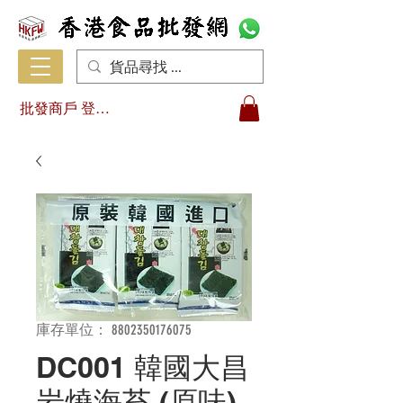
批發商戶 登入/註冊
庫存單位： 8802350176075
DC001 韓國大昌
岩燒海苔 (原味)