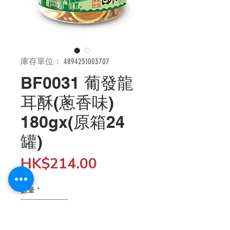
庫存單位： 4894251003707
BF0031 葡發龍
耳酥(蔥香味)
180gx(原箱24
罐)
價
HK$214.00
格
數量
*