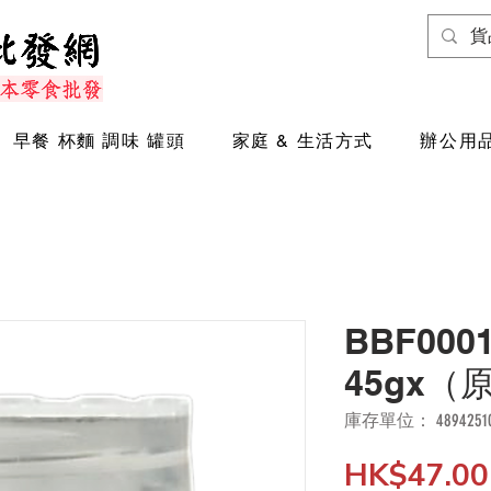
早餐 杯麵 調味 罐頭
家庭 & 生活方式
辦公用品
BBF00
45gx（
庫存單位： 48942510
HK$47.00