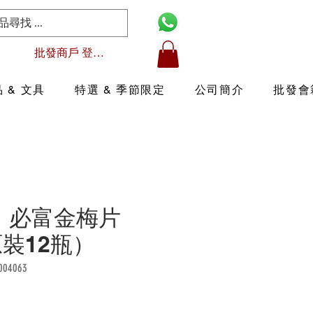
批發商戶 登入/註冊
 & 文具
特選 & 季節限定
公司簡介
批發會
01 必富金梅片
原裝12瓶）
04063
價