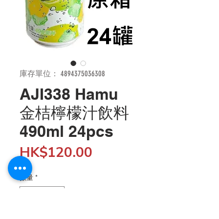
庫存單位： 4894375036308
AJI338 Hamu
金桔檸檬汁飲料
490ml 24pcs
價
HK$120.00
格
數量
*