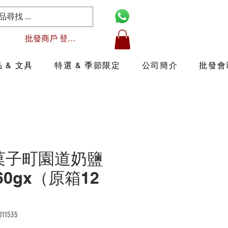
批發商戶 登入/註冊
 & 文具
特選 & 季節限定
公司簡介
批發會
3 菓子町園道奶鹽
60gx（原箱12
1535