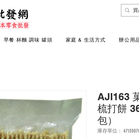
早餐 杯麵 調味 罐頭
家庭 & 生活方式
辦公用品
AJI16
梳打餅 3
包）
庫存單位： 471350701