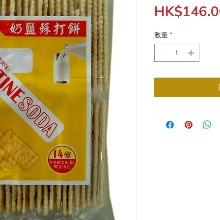
HK$146.0
數量
*