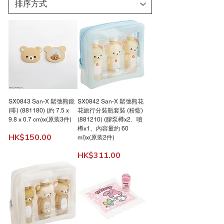
SX0843 San-X 鬆弛熊鏡
SX0842 San-X 鬆弛熊花
(啡) (881180) (約 7.5 x
花旅行分裝瓶套裝 (粉藍)
9.8 x 0.7 cm)x(原装3件)
(881210) (膠泵樽x2、噴
樽x1、內容量約 60
價格
HK$150.00
ml)x(原装2件)
價格
HK$311.00