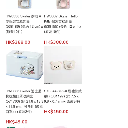
HW0338 Skater 多啦 A
HW0337 Skater Hello
夢鋁製雪糕匙羹
Kitty 鋁製雪糕匙羹
(538186) (長約 12 cm) x
(538155) (長約 12 cm) x
(原裝10件)
(原裝10件)
價格
價格
HK$388.00
HK$388.00
HW0336 Skater 迪士尼
SX0844 San-X 鬆弛熊鏡
抗抗菌口罩收納盒
(白) (881197) (約 7.5 x
(571763) (約 21.8 x 13.3
9.8 x 0.7 cm)x(原装3件)
x 11.8 cm、可放約 50 個
價格
HK$150.00
口罩) x (原裝2件)
價格
HK$49.00