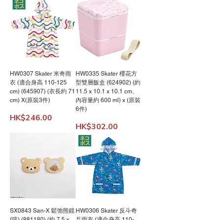
HW0307 Skater 米奇雨
HW0335 Skater 櫻花方
衣 (適合身高 110-125
型雙層飯盒 (624902) (約
cm) (645907) (衣長約 71
11.5 x 10.1 x 10.1 cm、
cm) X(原裝3件)
內容量約 600 ml) x (原裝
6件)
價格
HK$246.00
價格
HK$302.00
SX0843 San-X 鬆弛熊鏡
HW0306 Skater 反斗奇
(啡) (881180) (約 7.5 x
兵雨衣 (適合身高 110-