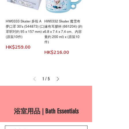
HW0333 Skater 多啦 A
HW0332 Skater 魔雪奇
夢口罩 30's (544873) (口
緣有耳膠杯 (661204) (約
罩呎吋約 95 x 157 mm) x
6.8 x 7.4 x 7.4 cm、內容
(原裝10件)
量約 200 ml) x (原裝10
件)
價格
HK$259.00
價格
HK$216.00
1
/
5
浴室用品 | Bath Essentials