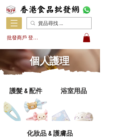
批發商戶 登入/註冊
個人護理
護髮 & 配件
浴室用品
化妝品 & 護膚品