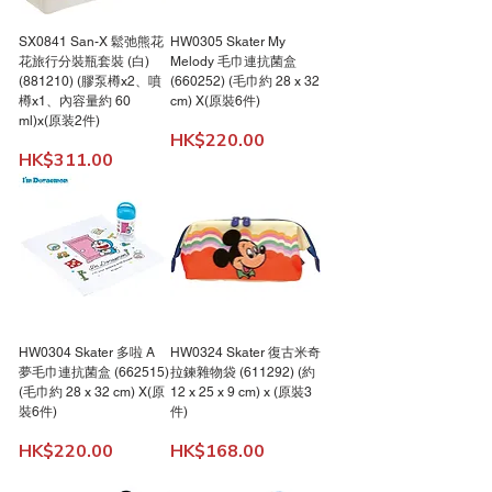
SX0841 San-X 鬆弛熊花
HW0305 Skater My
花旅行分裝瓶套裝 (白)
Melody 毛巾連抗菌盒
(881210) (膠泵樽x2、噴
(660252) (毛巾約 28 x 32
樽x1、內容量約 60
cm) X(原裝6件)
ml)x(原装2件)
價格
HK$220.00
價格
HK$311.00
HW0304 Skater 多啦 A
HW0324 Skater 復古米奇
夢毛巾連抗菌盒 (662515)
拉鍊雜物袋 (611292) (約
(毛巾約 28 x 32 cm) X(原
12 x 25 x 9 cm) x (原裝3
裝6件)
件)
價格
價格
HK$220.00
HK$168.00