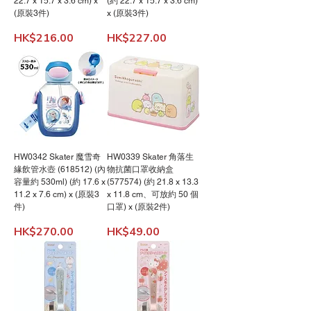
22.7 x 15.7 x 3.6 cm) x
(約 22.7 x 15.7 x 3.6 cm)
(原裝3件)
x (原裝3件)
價格
價格
HK$216.00
HK$227.00
HW0342 Skater 魔雪奇
HW0339 Skater 角落生
緣飲管水壺 (618512) (內
物抗菌口罩收納盒
容量約 530ml) (約 17.6 x
(577574) (約 21.8 x 13.3
11.2 x 7.6 cm) x (原裝3
x 11.8 cm、可放約 50 個
件)
口罩) x (原裝2件)
價格
價格
HK$270.00
HK$49.00