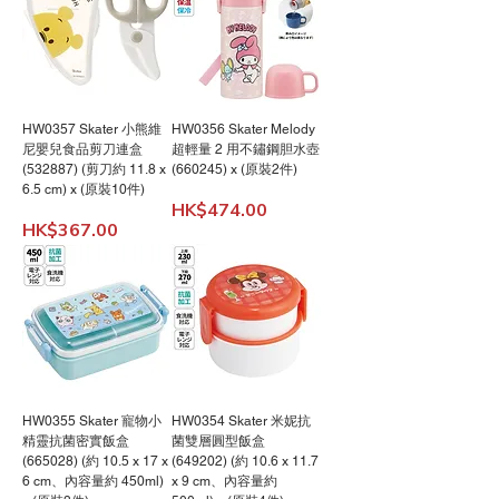
HW0357 Skater 小熊維
HW0356 Skater Melody
尼嬰兒食品剪刀連盒
超輕量 2 用不鏽鋼胆水壺
(532887) (剪刀約 11.8 x
(660245) x (原裝2件)
6.5 cm) x (原裝10件)
價格
HK$474.00
價格
HK$367.00
HW0355 Skater 寵物小
HW0354 Skater 米妮抗
精靈抗菌密實飯盒
菌雙層圓型飯盒
(665028) (約 10.5 x 17 x
(649202) (約 10.6 x 11.7
6 cm、內容量約 450ml)
x 9 cm、內容量約