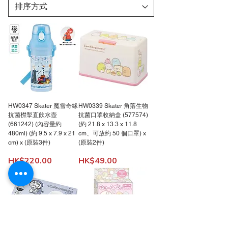
HW0347 Skater 魔雪奇緣
HW0339 Skater 角落生物
抗菌㯲掣直飲水壺
抗菌口罩收納盒 (577574)
(661242) (內容量約
(約 21.8 x 13.3 x 11.8
480ml) (約 9.5 x 7.9 x 21
cm、可放約 50 個口罩) x
cm) x (原裝3件)
(原裝2件)
價格
價格
HK$220.00
HK$49.00