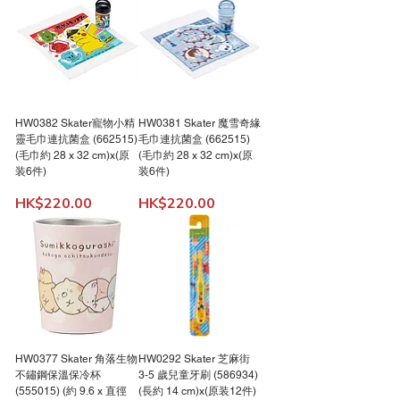
HW0382 Skater寵物小精
HW0381 Skater 魔雪奇緣
靈毛巾連抗菌盒 (662515)
毛巾連抗菌盒 (662515)
(毛巾約 28 x 32 cm)x(原
(毛巾約 28 x 32 cm)x(原
装6件)
装6件)
價格
價格
HK$220.00
HK$220.00
HW0377 Skater 角落生物
HW0292 Skater 芝麻街
不鏽鋼保溫保冷杯
3-5 歲兒童牙刷 (586934)
(555015) (約 9.6 x 直徑
(長約 14 cm)x(原装12件)