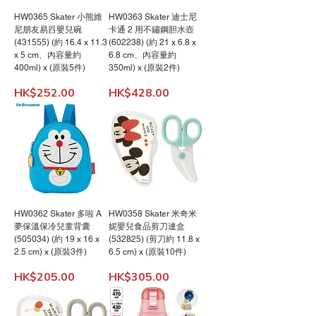
HW0365 Skater 小熊維
HW0363 Skater 迪士尼
尼朋友易舀嬰兒碗
卡通 2 用不鏽鋼胆水壺
(431555) (約 16.4 x 11.3
(602238) (約 21 x 6.8 x
x 5 cm、內容量約
6.8 cm、內容量約
400ml) x (原裝5件)
350ml) x (原裝2件)
價格
價格
HK$252.00
HK$428.00
HW0362 Skater 多啦 A
HW0358 Skater 米奇米
夢保溫保冷兒童背囊
妮嬰兒食品剪刀連盒
(505034) (約 19 x 16 x
(532825) (剪刀約 11.8 x
2.5 cm) x (原裝3件)
6.5 cm) x (原裝10件)
價格
價格
HK$205.00
HK$305.00