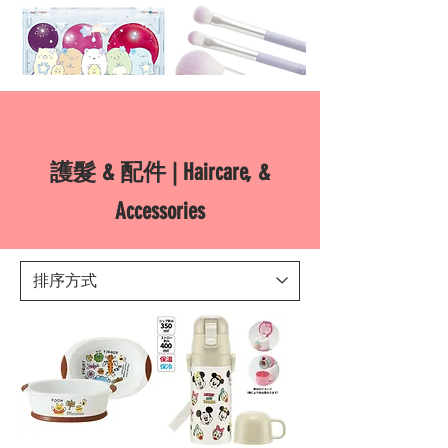
護髮 & 配件 | Haircare, &
Accessories