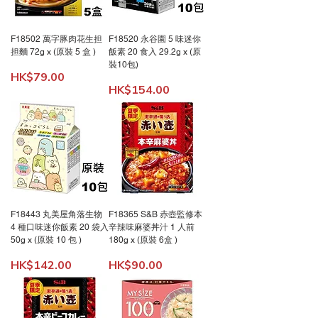
F18502 萬字豚肉花生担
F18520 永谷園 5 味迷你
担麵 72g x (原裝 5 盒 )
飯素 20 食入 29.2g x (原
裝10包)
價格
HK$79.00
價格
HK$154.00
F18443 丸美屋角落生物
F18365 S&B 赤壺監修本
4 種口味迷你飯素 20 袋入
辛辣味麻婆丼汁 1 人前
50g x (原裝 10 包 )
180g x (原裝 6盒 )
價格
價格
HK$142.00
HK$90.00