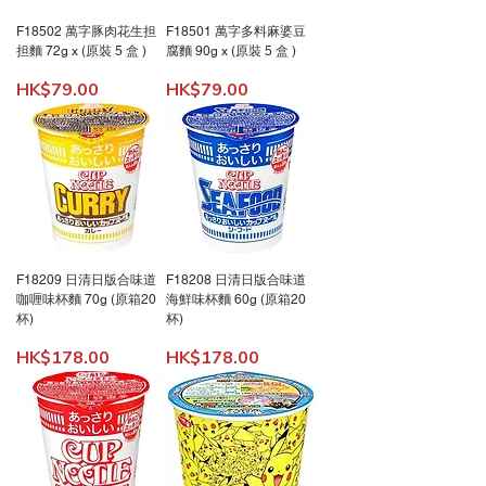
F18502 萬字豚肉花生担
F18501 萬字多料麻婆豆
担麵 72g x (原裝 5 盒 )
腐麵 90g x (原裝 5 盒 )
價格
價格
HK$79.00
HK$79.00
F18209 日清日版合味道
F18208 日清日版合味道
咖喱味杯麵 70g (原箱20
海鮮味杯麵 60g (原箱20
杯)
杯)
價格
價格
HK$178.00
HK$178.00