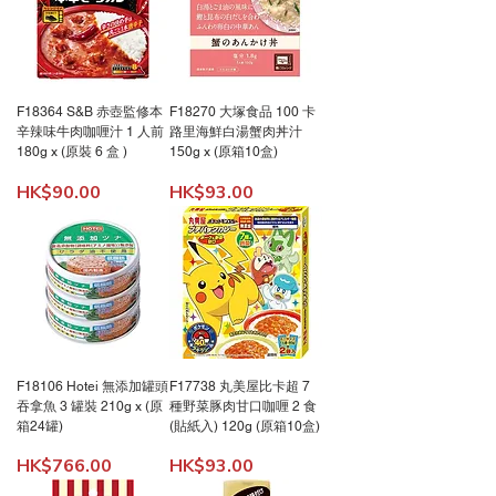
F18364 S&B 赤壺監修本
F18270 大塚食品 100 卡
辛辣味牛肉咖喱汁 1 人前
路里海鮮白湯蟹肉丼汁
180g x (原裝 6 盒 )
150g x (原箱10盒)
價格
價格
HK$90.00
HK$93.00
F18106 Hotei 無添加罐頭
F17738 丸美屋比卡超 7
吞拿魚 3 罐裝 210g x (原
種野菜豚肉甘口咖喱 2 食
箱24罐)
(貼紙入) 120g (原箱10盒)
價格
價格
HK$766.00
HK$93.00