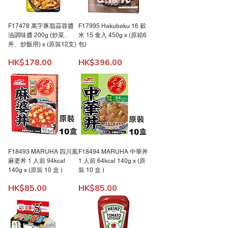
F17478 萬字豚脂蒜蓉醬
F17995 Hakubaku 16 穀
油調味醬 200g (炒菜、
米 15 食入 450g x (原箱6
丼、炒飯用) x (原裝12支)
包)
價格
價格
HK$178.00
HK$396.00
F18493 MARUHA 四川風
F18494 MARUHA 中華丼
麻婆丼 1 人前 94kcal
1 人前 64kcal 140g x (原
140g x (原裝 10 盒 )
裝 10 盒 )
價格
價格
HK$85.00
HK$85.00