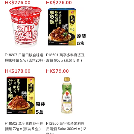
價格
價格
HK$276.00
HK$276.00
F18207 日清日版合味道
F18501 萬字多料麻婆豆
原味杯麵 57g (原箱20杯)
腐麵 90g x (原裝 5 盒 )
價格
價格
HK$178.00
HK$79.00
F18502 萬字豚肉花生担
F12950 萬字國產米料理
担麵 72g x (原裝 5 盒 )
用清酒 Sake 300ml x (12