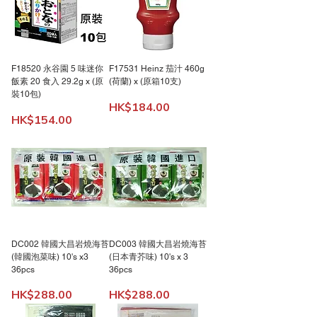
F18520 永谷園 5 味迷你
F17531 Heinz 茄汁 460g
飯素 20 食入 29.2g x (原
(荷蘭) x (原箱10支)
裝10包)
價格
HK$184.00
價格
HK$154.00
DC002 韓國大昌岩燒海苔
DC003 韓國大昌岩燒海苔
(韓國泡菜味) 10's x3
(日本青芥味) 10's x 3
36pcs
36pcs
價格
價格
HK$288.00
HK$288.00