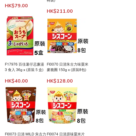
樽裝)
價格
HK$79.00
價格
HK$211.00
F17976 百佳薯仔忌廉湯
FI0070 日清朱古力味粟米
3 食入 36g x (原裝 5 盒)
麥脆圈 150g x (原裝8包)
價格
價格
HK$40.00
HK$128.00
FI0073 日清 MILD 朱古力
FI0074 日清原味粟米片