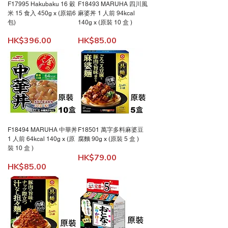
F17995 Hakubaku 16 穀
F18493 MARUHA 四川風
米 15 食入 450g x (原箱6
麻婆丼 1 人前 94kcal
包)
140g x (原裝 10 盒 )
價格
價格
HK$396.00
HK$85.00
F18494 MARUHA 中華丼
F18501 萬字多料麻婆豆
1 人前 64kcal 140g x (原
腐麵 90g x (原裝 5 盒 )
裝 10 盒 )
價格
HK$79.00
價格
HK$85.00