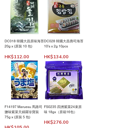
DC018 韓國大昌原味海苔
DC028 韓國大昌壽司海苔
20g x (原裝 10 包)
10's x 2g 10pcs
價格
價格
HK$112.00
HK$134.00
F14197 Maruesu 馬路司
FS0235 四洲紫菜24束原
鹽味紫菜天婦羅珍寶裝
味 18gx（原箱16包）
75g x (原裝 5 包)
價格
HK$276.00
價格
HK$105.00