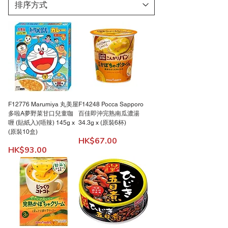
F12776 Marumiya 丸美屋
F14248 Pocca Sapporo
多啦A夢野菜甘口兒童咖
百佳即沖完熟南瓜濃湯
喱 (貼紙入)(唔辣) 145g x
34.3g x (原裝6杯)
(原裝10盒)
價格
HK$67.00
價格
HK$93.00