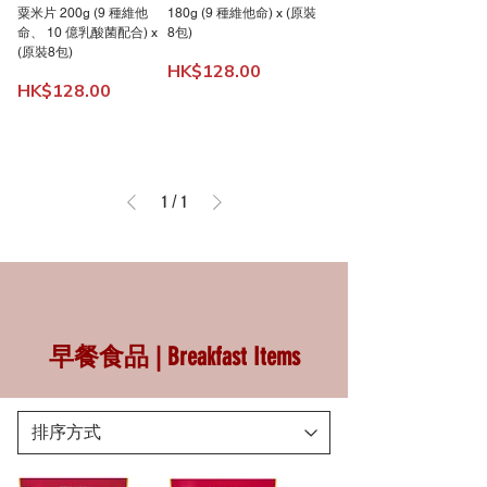
粟米片 200g (9 種維他
180g (9 種維他命) x (原裝
命、 10 億乳酸菌配合) x
8包)
(原裝8包)
價格
HK$128.00
價格
HK$128.00
1
/
1
早餐食品 | Breakfast Items