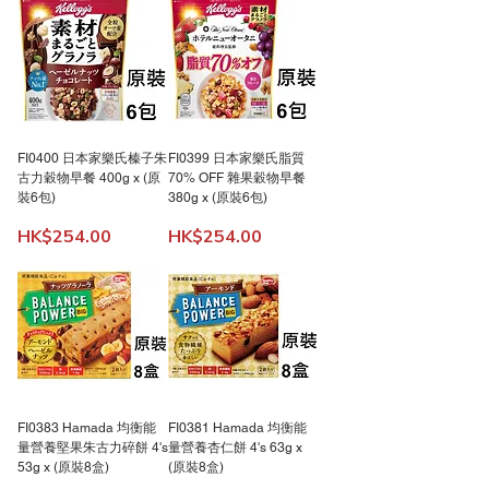
FI0400 日本家樂氏榛子朱
FI0399 日本家樂氏脂質
古力穀物早餐 400g x (原
70% OFF 雜果穀物早餐
裝6包)
380g x (原裝6包)
價格
價格
HK$254.00
HK$254.00
FI0383 Hamada 均衡能
FI0381 Hamada 均衡能
量營養堅果朱古力碎餅 4's
量營養杏仁餅 4's 63g x
53g x (原裝8盒)
(原裝8盒)