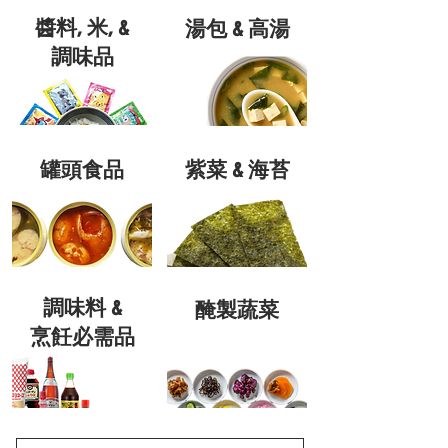
醬料, 米, &
湯包 & 高湯
調味品
罐頭食品
紫菜 & 海苔
調味料 &
醃製蔬菜
烹飪必需品