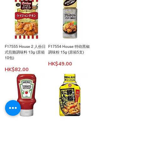
F17555 House 2 人份日
F17554 House 特幼黑椒
式煎雞調味料 13g (原箱
調味粉 15g (原箱5支)
10包)
價格
HK$49.00
價格
HK$82.00
F17531 Heinz 茄汁 460g
F17478 萬字豚脂蒜蓉醬
(荷蘭) x (原箱10支)
油調味醬 200g (炒菜、
丼、炒飯用) x (原裝12支)