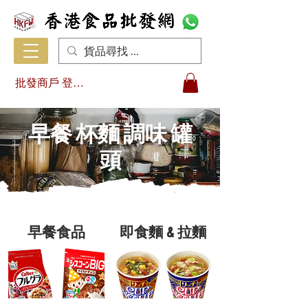
批發商戶 登入/註冊
早餐 杯麵 調味 罐
頭
早餐食品
即食麵 & 拉麵