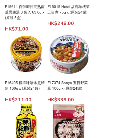
F15611 百佳即沖完熟南
F16015 Hotei 故鄉羊棲菜
瓜忌廉湯 3 袋入 63.6g x
五目煮 75g x (原裝24罐)
(原裝 5盒)
價格
HK$248.00
價格
HK$71.00
F16405 極洋味噌水煮鯖
F17374 Sanyo 五目野菜
魚 160g x (原裝24罐)
豆 100g x (原裝24罐)
價格
價格
HK$211.00
HK$339.00