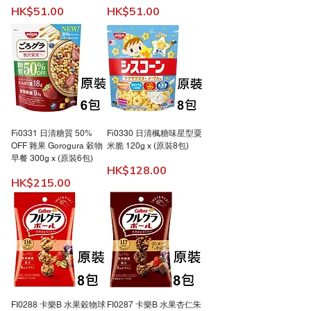
價格
價格
HK$51.00
HK$51.00
Fi0331 日清糖質 50%
Fi0330 日清楓糖味星型粟
OFF 雜果 Gorogura 穀物
米脆 120g x (原裝8包)
早餐 300g x (原裝6包)
價格
HK$128.00
價格
HK$215.00
FI0288 卡樂B 水果穀物球
FI0287 卡樂B 水果杏仁朱