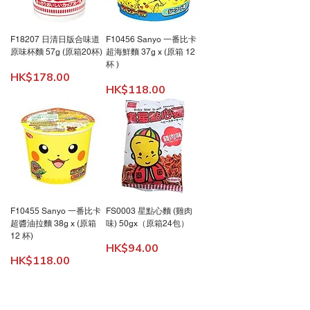
F18207 日清日版合味道
F10456 Sanyo 一番比卡
原味杯麵 57g (原箱20杯)
超海鮮麵 37g x (原箱 12
杯 )
價格
HK$178.00
價格
HK$118.00
F10455 Sanyo 一番比卡
FS0003 星點心麵 (雞肉
超醬油拉麵 38g x (原箱
味) 50gx（原箱24包）
12 杯)
價格
HK$94.00
價格
HK$118.00