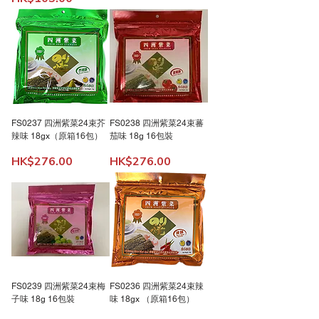
FS0237 四洲紫菜24束芥
FS0238 四洲紫菜24束蕃
辣味 18gx（原箱16包）
茄味 18g 16包裝
價格
價格
HK$276.00
HK$276.00
FS0239 四洲紫菜24束梅
FS0236 四洲紫菜24束辣
子味 18g 16包裝
味 18gx （原箱16包）