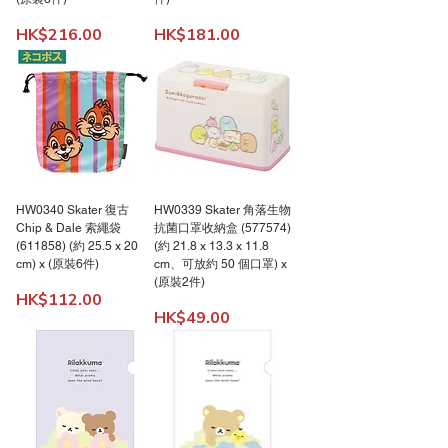
價格
價格
HK$216.00
HK$181.00
HW0340 Skater 復古
HW0339 Skater 角落生物
Chip & Dale 索繩袋
抗菌口罩收納盒 (577574)
(611858) (約 25.5 x 20
(約 21.8 x 13.3 x 11.8
cm) x (原裝6件)
cm、可放約 50 個口罩) x
(原裝2件)
價格
HK$112.00
價格
HK$49.00