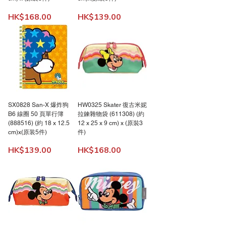
價格
價格
HK$168.00
HK$139.00
SX0828 San-X 爆炸狗
HW0325 Skater 復古米妮
B6 線圈 50 頁單行簿
拉鍊雜物袋 (611308) (約
(888516) (約 18 x 12.5
12 x 25 x 9 cm) x (原裝3
cm)x(原装5件)
件)
價格
價格
HK$139.00
HK$168.00