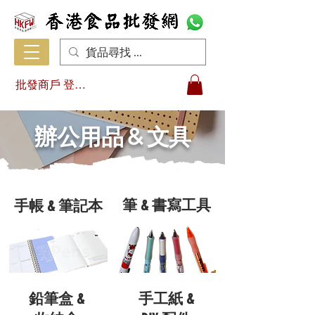
批發商戶 登入/註冊
辦公用品 & 文具
筆 & 書寫工具
手帳 & 筆記本
鉛筆盒 &
手工紙 &