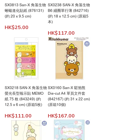
SX0813 San-X 角落生物
SX0238 SAN-X 角落生物
蜥蝪進化貼紙 (876131)
B6 綫圈單行薄 (842716)
(約 20 x 9.5 cm)
(約 18 x 12.5 cm) (原箱5
本)
價格
HK$25.00
價格
HK$117.00
SX0218 SAN-X 角落生物
SX0160 San-X 鬆弛熊
螢光長型報示貼 MEMO
Die-cut A4 單頁文件套
紙 75 枚 (843249) (約
(842167) (約 31 x 22 cm)
12.5 x 6 cm) (原箱5枚)
(原箱10個)
價格
價格
HK$111.00
HK$167.00