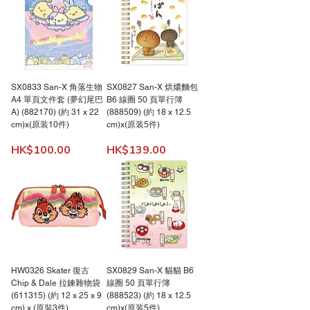
SX0833 San-X 角落生物
SX0827 San-X 烘燶麵包
A4 單頁文件套 (夢幻尾巴
B6 線圈 50 頁單行簿
A) (882170) (約 31 x 22
(888509) (約 18 x 12.5
cm)x(原装10件)
cm)x(原装5件)
價格
價格
HK$100.00
HK$139.00
HW0326 Skater 復古
SX0829 San-X 貓貓 B6
Chip & Dale 拉鍊雜物袋
線圈 50 頁單行簿
(611315) (約 12 x 25 x 9
(888523) (約 18 x 12.5
cm) x (原裝3件)
cm)x(原装5件)