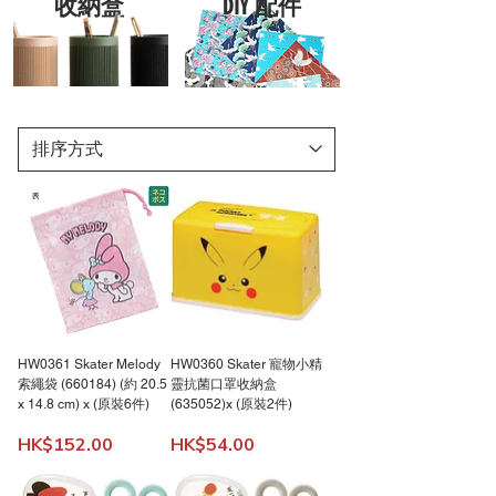
收納盒
DIY 配件
HW0361 Skater Melody
HW0360 Skater 寵物小精
索繩袋 (660184) (約 20.5
靈抗菌口罩收納盒
x 14.8 cm) x (原裝6件)
(635052)x (原裝2件)
價格
價格
HK$152.00
HK$54.00