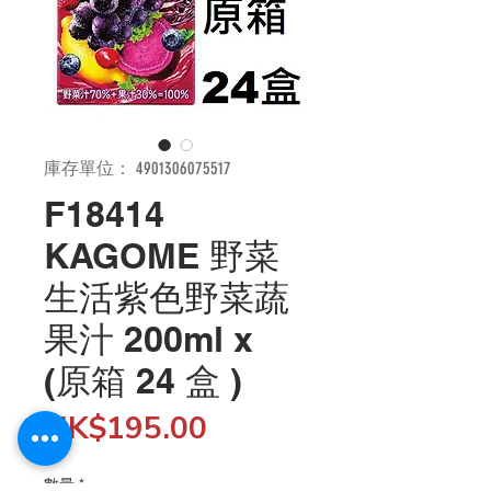
庫存單位： 4901306075517
F18414
KAGOME 野菜
生活紫色野菜蔬
果汁 200ml x
(原箱 24 盒 )
價
HK$195.00
格
數量
*